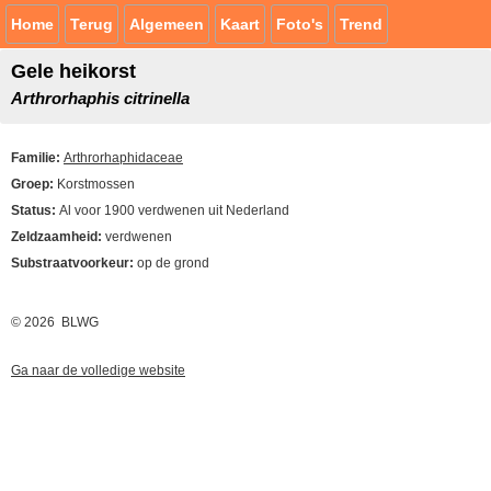
Home
Terug
Algemeen
Kaart
Foto's
Trend
Gele heikorst
Arthrorhaphis citrinella
Familie:
Arthrorhaphidaceae
Groep:
Korstmossen
Status:
Al voor 1900 verdwenen uit Nederland
Zeldzaamheid:
verdwenen
Substraatvoorkeur:
op de grond
© 2026 BLWG
Ga naar de volledige website