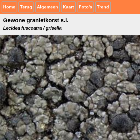
Home
Terug
Algemeen
Kaart
Foto's
Trend
Gewone granietkorst s.l.
Lecidea fuscoatra / grisella