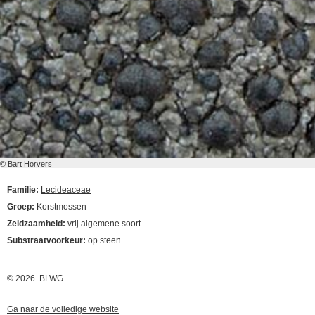
© Bart Horvers
Familie:
Lecideaceae
Groep:
Korstmossen
Zeldzaamheid:
vrij algemene soort
Substraatvoorkeur:
op steen
© 2026 BLWG
Ga naar de volledige website