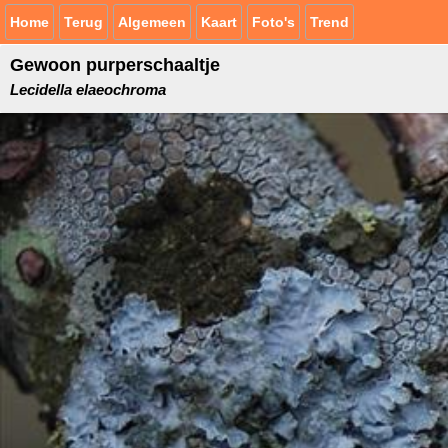
Home
Terug
Algemeen
Kaart
Foto's
Trend
Gewoon purperschaaltje
Lecidella elaeochroma