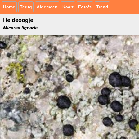
Home
Terug
Algemeen
Kaart
Foto's
Trend
Heideoogje
Micarea lignaria