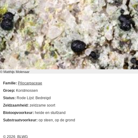
© Matthijs Molenaar
Familie:
Pilocarpaceae
Groep:
Korstmossen
Status:
Rode Lijst: Bedreigd
Zeldzaamheid:
zeldzame soort
Biotoopvoorkeur:
heide en stuifzand
Substraatvoorkeur:
op steen, op de grond
© 2026 BLWG