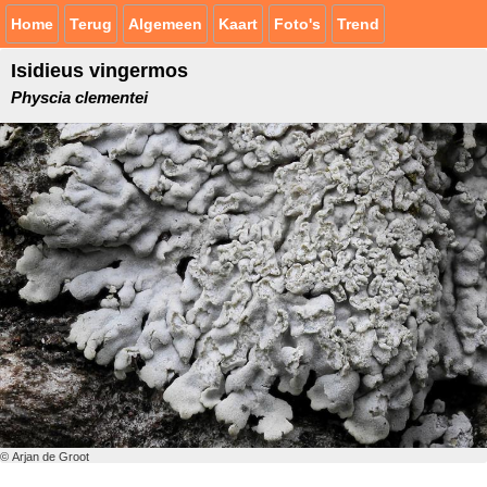
Home
Terug
Algemeen
Kaart
Foto's
Trend
Isidieus vingermos
Physcia clementei
© Arjan de Groot