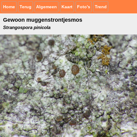
Home
Terug
Algemeen
Kaart
Foto's
Trend
Gewoon muggenstrontjesmos
Strangospora pinicola