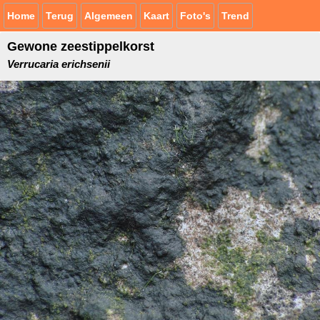
Home
Terug
Algemeen
Kaart
Foto's
Trend
Gewone zeestippelkorst
Verrucaria erichsenii