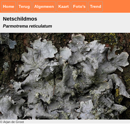
Home
Terug
Algemeen
Kaart
Foto's
Trend
Netschildmos
Parmotrema reticulatum
© Arjan de Groot