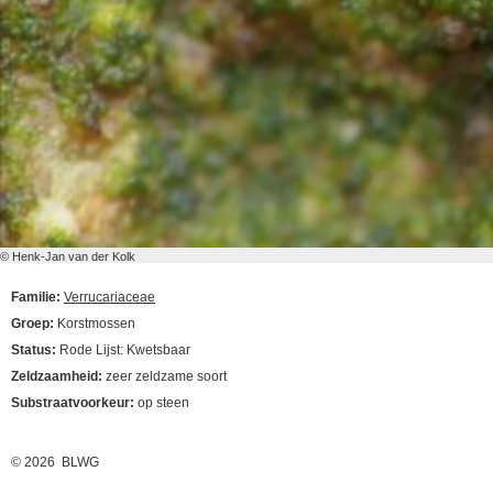
© Henk-Jan van der Kolk
Familie:
Verrucariaceae
Groep:
Korstmossen
Status:
Rode Lijst: Kwetsbaar
Zeldzaamheid:
zeer zeldzame soort
Substraatvoorkeur:
op steen
© 2026 BLWG