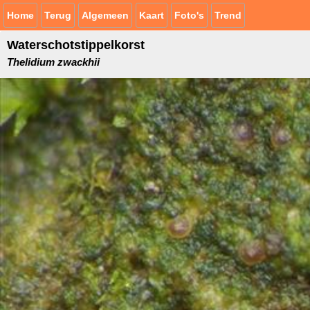
Home
Terug
Algemeen
Kaart
Foto's
Trend
Waterschotstippelkorst
Thelidium zwackhii