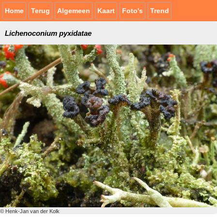
Home
Terug
Algemeen
Kaart
Foto's
Trend
Lichenoconium pyxidatae
© Henk-Jan van der Kolk