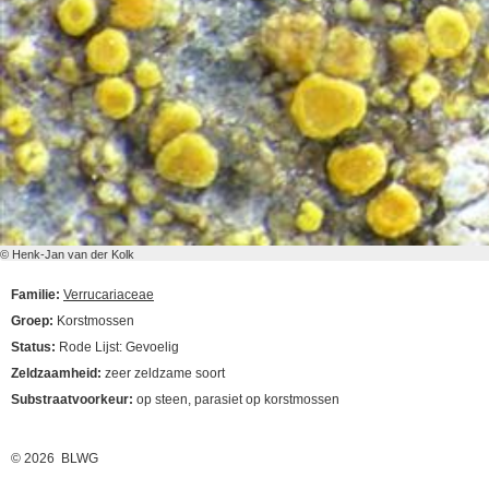
© Henk-Jan van der Kolk
Familie:
Verrucariaceae
Groep:
Korstmossen
Status:
Rode Lijst: Gevoelig
Zeldzaamheid:
zeer zeldzame soort
Substraatvoorkeur:
op steen, parasiet op korstmossen
© 2026 BLWG