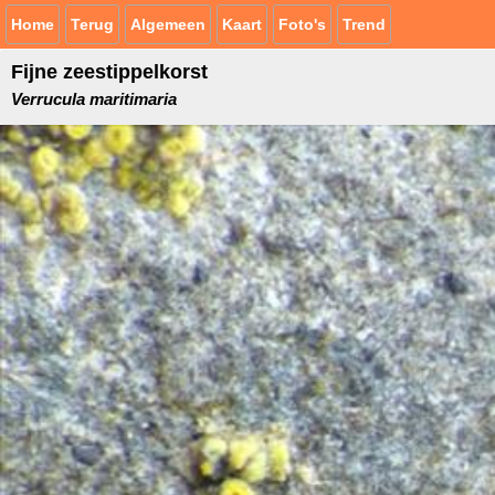
Home
Terug
Algemeen
Kaart
Foto's
Trend
Fijne zeestippelkorst
Verrucula maritimaria