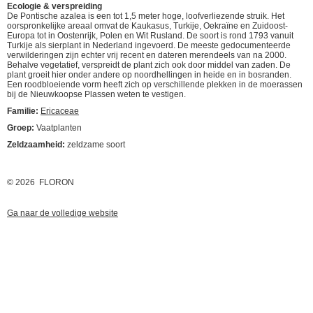
Ecologie & verspreiding
De Pontische azalea is een tot 1,5 meter hoge, loofverliezende struik. Het
oorspronkelijke areaal omvat de Kaukasus, Turkije, Oekraïne en Zuidoost-
Europa tot in Oostenrijk, Polen en Wit Rusland. De soort is rond 1793 vanuit
Turkije als sierplant in Nederland ingevoerd. De meeste gedocumenteerde
verwilderingen zijn echter vrij recent en dateren merendeels van na 2000.
Behalve vegetatief, verspreidt de plant zich ook door middel van zaden. De
plant groeit hier onder andere op noordhellingen in heide en in bosranden.
Een roodbloeiende vorm heeft zich op verschillende plekken in de moerassen
bij de Nieuwkoopse Plassen weten te vestigen.
Familie:
Ericaceae
Groep:
Vaatplanten
Zeldzaamheid:
zeldzame soort
© 2026 FLORON
Ga naar de volledige website