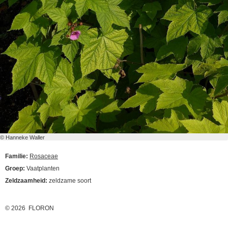
© Hanneke Waller
Familie:
Rosaceae
Groep:
Vaatplanten
Zeldzaamheid:
zeldzame soort
© 2026 FLORON