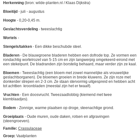
Herkenning
(bron: wilde-planten.nl / Klaas Dijkstra)
Bloeitijd
- juli - augustus
Hoogte
- 0,20-0,45 m.
Geslachtsverdeling
- tweeslachtig
Wortels
-
Stengels/takken
- Een dikke beschubde steel.
Bladeren
- De blauwgroene bladeren hebben een dofrode top. Ze vormen een
rondachtig wortelrozet van 5-15 cm en zijn langwerpig omgekeerd-eirond met
een stekelpunt. De bladranden zijn borstelig behaard, maar verder zijn ze kaal.
Bloemen
- Tweeslachtig (een bloem met zowel mannelijke als vrouwelijke
geslachtsorganen). De bloemen groeien in brede kluwens. Ze zijn roze met
donkerder strepen en 2-3 cm. Ze staan stervormig uitgespreid en hebben acht
tot achttien kroonbladen (meestal zijn het er twaalf).
Vruchten
- Een doosvrucht. Tweezaadlobbig (kiemend met twee
kiemblaadjes).
Bodem
- Zonnige, warme plaatsen op droge, steenachtige grond.
Groeiplaats
- Oude muren, oude daken, rotsen en afgravingen
(steengroeven).
Familie:
Crassulaceae
Groep:
Vaatplanten