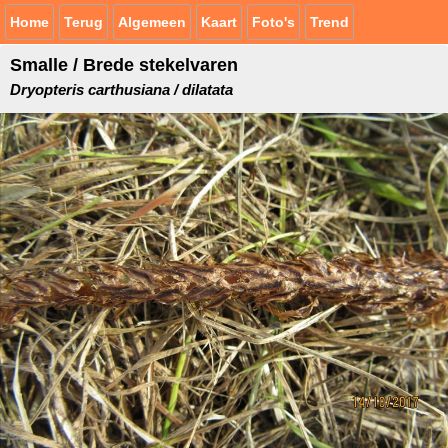
Home
Terug
Algemeen
Kaart
Foto's
Trend
Smalle / Brede stekelvaren
Dryopteris carthusiana / dilatata