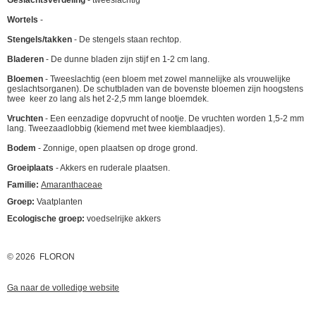
Geslachtsverdeling
- tweeslachtig
Wortels
-
Stengels/takken
- De stengels staan rechtop.
Bladeren
- De dunne bladen zijn stijf en 1-2 cm lang.
Bloemen
- Tweeslachtig (een bloem met zowel mannelijke als vrouwelijke
geslachtsorganen). De schutbladen van de bovenste bloemen zijn hoogstens
twee keer zo lang als het 2-2,5 mm lange bloemdek.
Vruchten
- Een eenzadige dopvrucht of nootje. De vruchten worden 1,5-2 mm
lang. Tweezaadlobbig (kiemend met twee kiemblaadjes).
Bodem
- Zonnige, open plaatsen op droge grond.
Groeiplaats
- Akkers en ruderale plaatsen.
Familie:
Amaranthaceae
Groep:
Vaatplanten
Ecologische groep:
voedselrijke akkers
© 2026 FLORON
Ga naar de volledige website