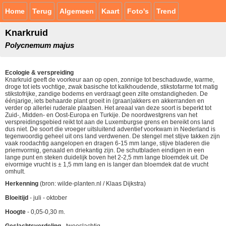
Home
Terug
Algemeen
Kaart
Foto's
Trend
Knarkruid
Polycnemum majus
Ecologie & verspreiding
Knarkruid geeft de voorkeur aan op open, zonnige tot beschaduwde, warme,
droge tot iets vochtige, zwak basische tot kalkhoudende, stikstofarme tot matig
stikstofrijke, zandige bodems en verdraagt geen zilte omstandigheden. De
éénjarige, iets behaarde plant groeit in (graan)akkers en akkerranden en
verder op allerlei ruderale plaatsen. Het areaal van deze soort is beperkt tot
Zuid-, Midden- en Oost-Europa en Turkije. De noordwestgrens van het
verspreidingsgebied reikt tot aan de Luxemburgse grens en bereikt ons land
dus niet. De soort die vroeger uitsluitend adventief voorkwam in Nederland is
tegenwoordig geheel uit ons land verdwenen. De stengel met stijve takken zijn
vaak roodachtig aangelopen en dragen 6-15 mm lange, stijve bladeren die
priemvormig, genaald en driekantig zijn. De schutbladen eindigen in een
lange punt en steken duidelijk boven het 2-2,5 mm lange bloemdek uit. De
eivormige vrucht is ± 1,5 mm lang en is langer dan bloemdek dat de vrucht
omhult.
Herkenning
(bron: wilde-planten.nl / Klaas Dijkstra)
Bloeitijd
- juli - oktober
Hoogte
- 0,05-0,30 m.