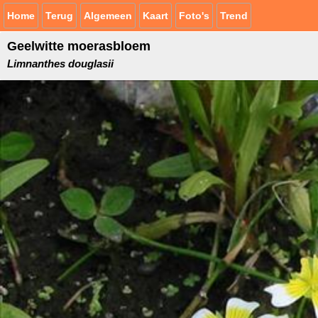
Home
Terug
Algemeen
Kaart
Foto's
Trend
Geelwitte moerasbloem
Limnanthes douglasii