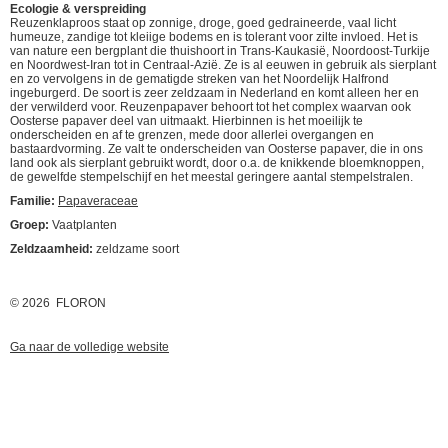
Ecologie & verspreiding
Reuzenklaproos staat op zonnige, droge, goed gedraineerde, vaal licht
humeuze, zandige tot kleiige bodems en is tolerant voor zilte invloed. Het is
van nature een bergplant die thuishoort in Trans-Kaukasië, Noordoost-Turkije
en Noordwest-Iran tot in Centraal-Azië. Ze is al eeuwen in gebruik als sierplant
en zo vervolgens in de gematigde streken van het Noordelijk Halfrond
ingeburgerd. De soort is zeer zeldzaam in Nederland en komt alleen her en
der verwilderd voor. Reuzenpapaver behoort tot het complex waarvan ook
Oosterse papaver deel van uitmaakt. Hierbinnen is het moeilijk te
onderscheiden en af te grenzen, mede door allerlei overgangen en
bastaardvorming. Ze valt te onderscheiden van Oosterse papaver, die in ons
land ook als sierplant gebruikt wordt, door o.a. de knikkende bloemknoppen,
de gewelfde stempelschijf en het meestal geringere aantal stempelstralen.
Familie:
Papaveraceae
Groep:
Vaatplanten
Zeldzaamheid:
zeldzame soort
© 2026 FLORON
Ga naar de volledige website