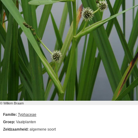
© Willem Braam
Familie:
Typhaceae
Groep:
Vaatplanten
Zeldzaamheid:
algemene soort