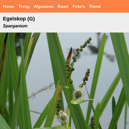
Home
Terug
Algemeen
Kaart
Foto's
Trend
Egelskop (G)
Sparganium