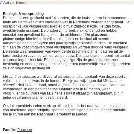
© Aad van Diemen
Ecologie & verspreiding
Prachtriet is een geslacht met 14 soorten, die de laatste jaren in toenemende
mate als siergewas of als energiegewas in Nederland worden aangeplant. Het
oorspronkelijke verspreidingsgebied omvat zuid-oost Azië. Het zijn forse,
overblijvende grassen. De bladen zijn breed, vlak, ongeribd en hebben
meestal een opvallend lichtgekleurde middennerf. De glanzende,
pluimvormige bloeiwijze is vrij karakteristiek en bestaat uit meerdere
aarvormige deelbloeiwijzen met paarsgewijs geplaatste aartjes. De vruchten
zijn aan de voet omgeven door vruchtpluis en worden door de wind verspreid.
De eerste waarnemingen van verwilderde prachtrietplanten dateren uit de
jaren zestig en zeventig van de vorige eeuw. De laatste jaren neemt het aantal
waarnemingen sterk toe. Eénmaal gevestigd zijn de groeiplaatsen zeer
bestendig en onder gunstige omstandigheden (voedselrijk en vochtig) breiden
ze zich vegetatief gestaag uit.
Miscanthus sinensis
wordt vooral als sierplant aangeplant. Van deze soort zijn
vele tientallen cultivars in de handel. Er zijn aanwijzingen dat
Miscanthus
sinensis
zich in Nederland, naast vegetatief, ook door middel van zaden kan
verspreiden. In een perk naast het Natuurplaza in Nijmegen, waar
verschillende cultivars van M. sinensis naast elkaar zijn aangeplant, zijn in
ieder geval jonge planten gesignaleerd.
Omdat prachtrietsoorten sterk op elkaar lijken is het raadzaam om materiaal
van bloeiende, ogenschijnlijk spontaan gevestigde planten, ter determinatie
toe te sturen aan het Nationaal Herbarium in Leiden.
Familie:
Poaceae