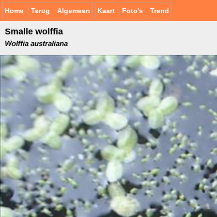
Home
Terug
Algemeen
Kaart
Foto's
Trend
Smalle wolffia
Wolffia australiana