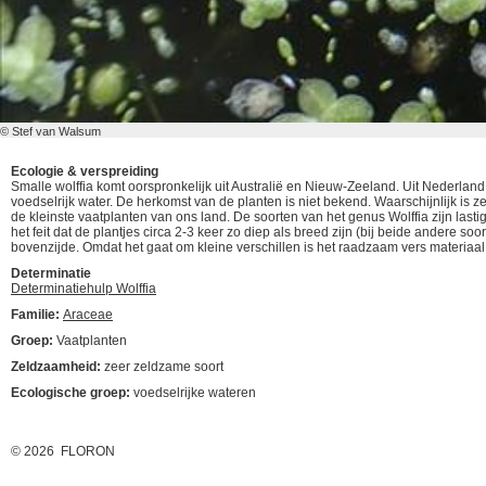
© Stef van Walsum
Ecologie & verspreiding
Smalle wolffia komt oorspronkelijk uit Australië en Nieuw-Zeeland. Uit Nederlan
voedselrijk water. De herkomst van de planten is niet bekend. Waarschijnlijk i
de kleinste vaatplanten van ons land. De soorten van het genus Wolffia zijn last
het feit dat de plantjes circa 2-3 keer zo diep als breed zijn (bij beide andere s
bovenzijde. Omdat het gaat om kleine verschillen is het raadzaam vers materiaal
Determinatie
Determinatiehulp Wolffia
Familie:
Araceae
Groep:
Vaatplanten
Zeldzaamheid:
zeer zeldzame soort
Ecologische groep:
voedselrijke wateren
© 2026 FLORON