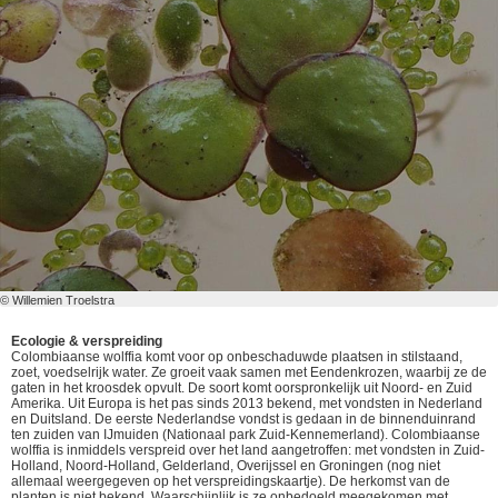
© Willemien Troelstra
Ecologie & verspreiding
Colombiaanse wolffia komt voor op onbeschaduwde plaatsen in stilstaand,
zoet, voedselrijk water. Ze groeit vaak samen met Eendenkrozen, waarbij ze de
gaten in het kroosdek opvult. De soort komt oorspronkelijk uit Noord- en Zuid
Amerika. Uit Europa is het pas sinds 2013 bekend, met vondsten in Nederland
en Duitsland. De eerste Nederlandse vondst is gedaan in de binnenduinrand
ten zuiden van IJmuiden (Nationaal park Zuid-Kennemerland). Colombiaanse
wolffia is inmiddels verspreid over het land aangetroffen: met vondsten in Zuid-
Holland, Noord-Holland, Gelderland, Overijssel en Groningen (nog niet
allemaal weergegeven op het verspreidingskaartje). De herkomst van de
planten is niet bekend. Waarschijnlijk is ze onbedoeld meegekomen met