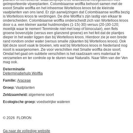
geïmporteerde vijverplanten. Colombiaanse wolffia behoort samen met de
exoot Smalle wolffia en het inheemse Wortelloos kroos tot de kleinste
vaatplanten van ons land. Er zijn aanwijzingen dat Colombiaanse wolffia bezig
is Wortelloos kroos te verdringen. De drie Wolffia’s zijn lastig van elkaar te
onderscheiden. Colombiaanse wolffia onderscheidt zich van Wortelloos kroos
door o.a. een kleiner aantal huidmondjes (1-15(-30) versus (20-)30-120;
moeilijk waar te nemen! Tenminste niet met loep of binoculair), een flets
groene bovenzijde (versus een glanzend groene) en het feit dat de plantjes
dieper in het water liggen dan bij Wortelloos kroos. Hierdoor zie je een brede
rand rondom onder water (versus smalle zijkanten bij Wortelloos kroos). Ook
lijkt deze soort vaak te bloeien, iets wat bij Wortelloos kroos in Nederland nog
nooit is waargenomen. Zie voor verschillen met Smalle wolffia deze soort.
Omdat het gaat om subtiele verschillen is het raadzaam vers materiaal te
verzamelen en ter controle op te sturen naar Naturalis. Naar Wim van der Ven
mag ook.
Determinatie
Determinatiehulp Wolffia
Familie:
Araceae
Groep:
Vaatplanten
Zeldzaamheid:
algemene soort
Ecologische groep:
voedselrijke wateren
© 2026 FLORON
Ga naar de volledige website