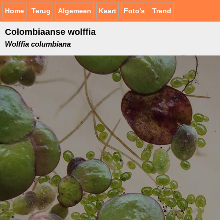
Home
Terug
Algemeen
Kaart
Foto's
Trend
Colombiaanse wolffia
Wolffia columbiana