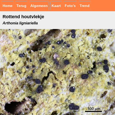
Home
Terug
Algemeen
Kaart
Foto's
Trend
Rottend houtvlekje
Arthonia ligniariella