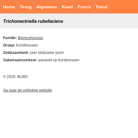
Home
Terug
Algemeen
Kaart
Foto's
Trend
Trichonectriella rubefaciens
Familie:
Bionectriaceae
Groep:
Korstmossen
Zeldzaamheid:
zeer zeldzame soort
Substraatvoorkeur:
parasiet op korstmossen
© 2026 BLWG
Ga naar de volledige website