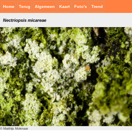
Home
Terug
Algemeen
Kaart
Foto's
Trend
Nectriopsis micareae
© Matthijs Molenaar