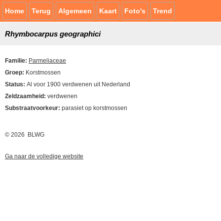
Home
Terug
Algemeen
Kaart
Foto's
Trend
Rhymbocarpus geographici
Familie:
Parmeliaceae
Groep:
Korstmossen
Status:
Al voor 1900 verdwenen uit Nederland
Zeldzaamheid:
verdwenen
Substraatvoorkeur:
parasiet op korstmossen
© 2026 BLWG
Ga naar de volledige website