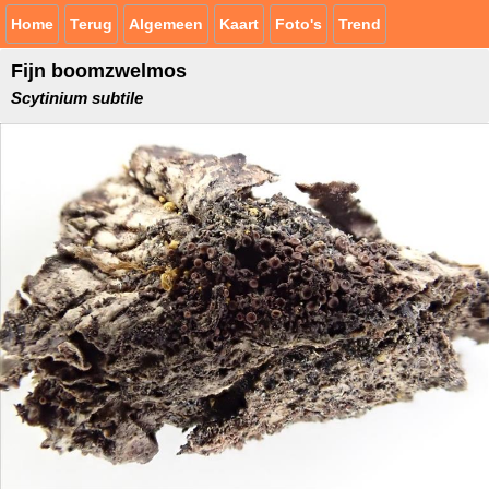
Home
Terug
Algemeen
Kaart
Foto's
Trend
Fijn boomzwelmos
Scytinium subtile