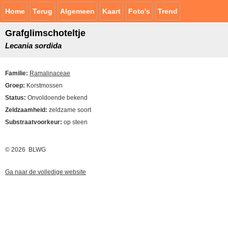
Home
Terug
Algemeen
Kaart
Foto's
Trend
Grafglimschoteltje
Lecania sordida
Familie:
Ramalinaceae
Groep:
Korstmossen
Status:
Onvoldoende bekend
Zeldzaamheid:
zeldzame soort
Substraatvoorkeur:
op steen
© 2026 BLWG
Ga naar de volledige website