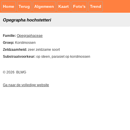
Home
Terug
Algemeen
Kaart
Foto's
Trend
Opegrapha hochstetteri
Familie:
Opegraphaceae
Groep:
Korstmossen
Zeldzaamheid:
zeer zeldzame soort
Substraatvoorkeur:
op steen, parasiet op korstmossen
© 2026 BLWG
Ga naar de volledige website