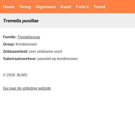
Home
Terug
Algemeen
Kaart
Foto's
Trend
Tremella pusillae
Familie:
Tremellaceae
Groep:
Korstmossen
Zeldzaamheid:
zeer zeldzame soort
Substraatvoorkeur:
parasiet op korstmossen
© 2026 BLWG
Ga naar de volledige website