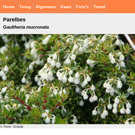
Home
Terug
Algemeen
Kaart
Foto's
Trend
Parelbes
Gaultheria mucronata
© Pieter Stolwijk