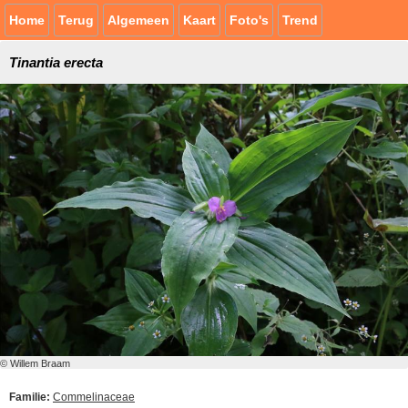
Home
Terug
Algemeen
Kaart
Foto's
Trend
Tinantia erecta
© Willem Braam
Familie:
Commelinaceae