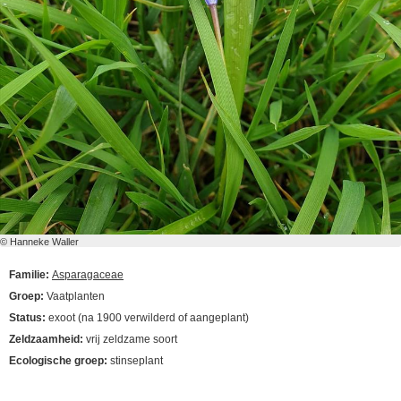
© Hanneke Waller
Familie:
Asparagaceae
Groep:
Vaatplanten
Status:
exoot (na 1900 verwilderd of aangeplant)
Zeldzaamheid:
vrij zeldzame soort
Ecologische groep:
stinseplant