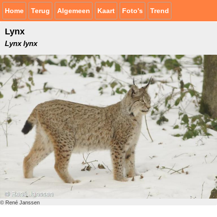
Home
Terug
Algemeen
Kaart
Foto's
Trend
Lynx
Lynx lynx
© René Janssen