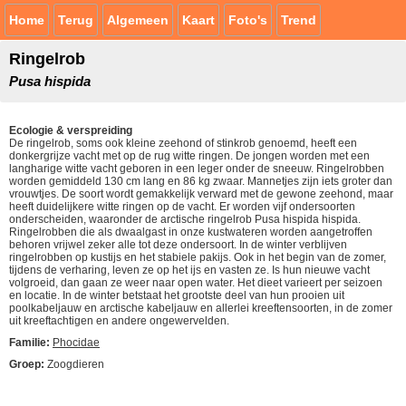
Home
Terug
Algemeen
Kaart
Foto's
Trend
Ringelrob
Pusa hispida
Ecologie & verspreiding
De ringelrob, soms ook kleine zeehond of stinkrob genoemd, heeft een
donkergrijze vacht met op de rug witte ringen. De jongen worden met een
langharige witte vacht geboren in een leger onder de sneeuw. Ringelrobben
worden gemiddeld 130 cm lang en 86 kg zwaar. Mannetjes zijn iets groter dan
vrouwtjes. De soort wordt gemakkelijk verward met de gewone zeehond, maar
heeft duidelijkere witte ringen op de vacht. Er worden vijf ondersoorten
onderscheiden, waaronder de arctische ringelrob Pusa hispida hispida.
Ringelrobben die als dwaalgast in onze kustwateren worden aangetroffen
behoren vrijwel zeker alle tot deze ondersoort. In de winter verblijven
ringelrobben op kustijs en het stabiele pakijs. Ook in het begin van de zomer,
tijdens de verharing, leven ze op het ijs en vasten ze. Is hun nieuwe vacht
volgroeid, dan gaan ze weer naar open water. Het dieet varieert per seizoen
en locatie. In de winter betstaat het grootste deel van hun prooien uit
poolkabeljauw en arctische kabeljauw en allerlei kreeftensoorten, in de zomer
uit kreeftachtigen en andere ongewervelden.
Familie:
Phocidae
Groep:
Zoogdieren