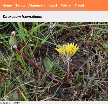
Home
Terug
Algemeen
Kaart
Foto's
Trend
Taraxacum haematicum
© Jelle J. Hofstra