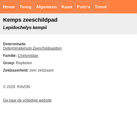
Home
Terug
Algemeen
Kaart
Foto's
Trend
Kemps zeeschildpad
Lepidochelys kempii
Determinatie
Determinatiehulp Zeeschildpadden
Familie:
Cheloniidae
Groep:
Reptielen
Zeldzaamheid:
zeer zeldzaam
© 2026 RAVON
Ga naar de volledige website