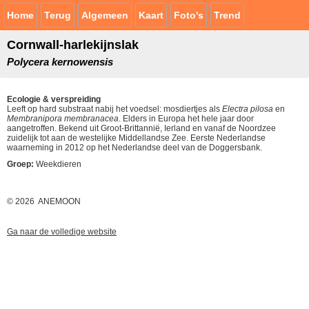
Home
Terug
Algemeen
Kaart
Foto's
Trend
Cornwall-harlekijnslak
Polycera kernowensis
Ecologie & verspreiding
Leeft op hard substraat nabij het voedsel: mosdiertjes als
Electra pilosa
en
Membranipora membranacea
. Elders in Europa het hele jaar door
aangetroffen. Bekend uit Groot-Brittannië, Ierland en vanaf de Noordzee
zuidelijk tot aan de westelijke Middellandse Zee. Eerste Nederlandse
waarneming in 2012 op het Nederlandse deel van de Doggersbank.
Groep:
Weekdieren
© 2026 ANEMOON
Ga naar de volledige website