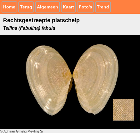
Home
Terug
Algemeen
Kaart
Foto's
Trend
Rechtsgestreepte platschelp
Tellina (Fabulina) fabula
© Adriaan Gmelig Meyling Sr