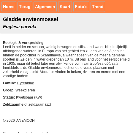
Home
Terug
Algemeen
Kaart
Foto's
Trend
Gladde erwtenmossel
Euglesa parvula
Ecologie & verspreiding
Leeft in helder en schoon, weinig bewogen en stilstaand water. Niet in tijdelijk
uitdrogende wateren. In Europa van het gebied ten zuiden van de Alpen tot
binnen de poolcirkel in Scandinavië, alwaar het een van de meer algemene
soorten is. Zelden in water dieper dan 10 m. Uit ons land voor het eerst gemeld
in 1935, maar dit betrof later een afwijkende vorm van
Euglesa obtusata
.
Inmiddels is de Gladde erwtenmossel echter op diverse plaatsen met
zekerheid vastgesteld. Vooral te vinden in beken, rivieren en meren met een
zandige bodem.
Familie:
Cyrenidae
Groep:
Weekdieren
Status:
Kwetsbaar (KW)
Zeldzaamheid:
zeldzaam (zz)
© 2026 ANEMOON