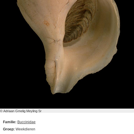
© Adriaan Gmelig Meyling Sr
Familie:
Buccinidae
Groep:
Weekdieren