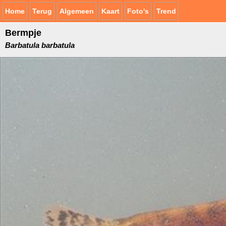
Home
Terug
Algemeen
Kaart
Foto's
Trend
Bermpje
Barbatula barbatula