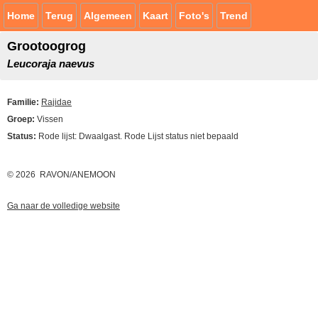
Home
Terug
Algemeen
Kaart
Foto's
Trend
Grootoogrog
Leucoraja naevus
Familie:
Rajidae
Groep:
Vissen
Status:
Rode lijst: Dwaalgast. Rode Lijst status niet bepaald
© 2026 RAVON/ANEMOON
Ga naar de volledige website