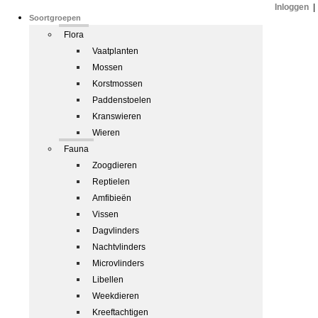
Inloggen
|
Soortgroepen
Flora
Vaatplanten
Mossen
Korstmossen
Paddenstoelen
Kranswieren
Wieren
Fauna
Zoogdieren
Reptielen
Amfibieën
Vissen
Dagvlinders
Nachtvlinders
Microvlinders
Libellen
Weekdieren
Kreeftachtigen