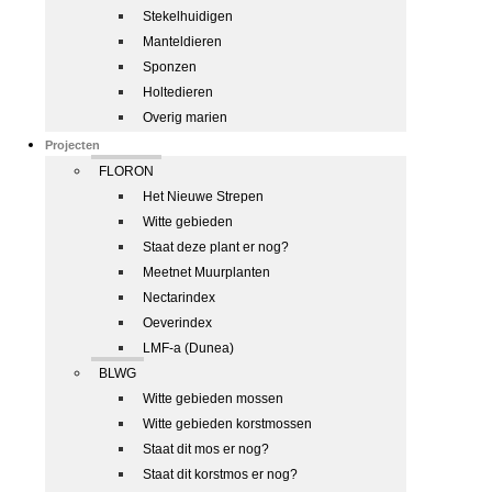
Stekelhuidigen
Manteldieren
Sponzen
Holtedieren
Overig marien
Projecten
FLORON
Het Nieuwe Strepen
Witte gebieden
Staat deze plant er nog?
Meetnet Muurplanten
Nectarindex
Oeverindex
LMF-a (Dunea)
BLWG
Witte gebieden mossen
Witte gebieden korstmossen
Staat dit mos er nog?
Staat dit korstmos er nog?