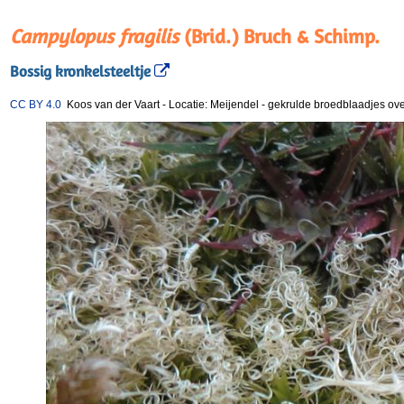
Campylopus fragilis
(Brid.) Bruch & Schimp.
Bossig kronkelsteeltje
CC BY 4.0
Koos van der Vaart
-
Locatie: Meijendel
-
gekrulde broedblaadjes ove