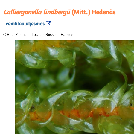
Calliergonella lindbergii
(Mitt.) Hedenäs
Leemklauwtjesmos
© Rudi Zielman
-
Locatie: Rijssen
-
Habitus