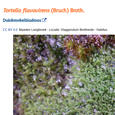
Tortella flavovirens
(Bruch) Broth.
Duinkronkelbladmos
CC BY 4.0
Maarten Langbroek
-
Locatie: Vlaggenduin Berkheide
-
Habitus