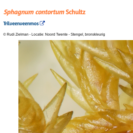
Sphagnum contortum
Schultz
Trilveenveenmos
© Rudi Zielman
-
Locatie: Noord Twente
-
Stengel, bronskleurig