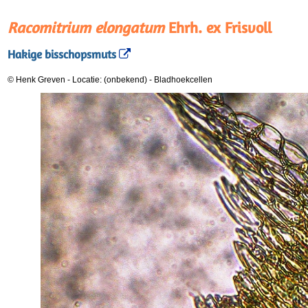
Racomitrium elongatum
Ehrh. ex Frisvoll
Hakige bisschopsmuts
© Henk Greven
-
Locatie: (onbekend)
-
Bladhoekcellen