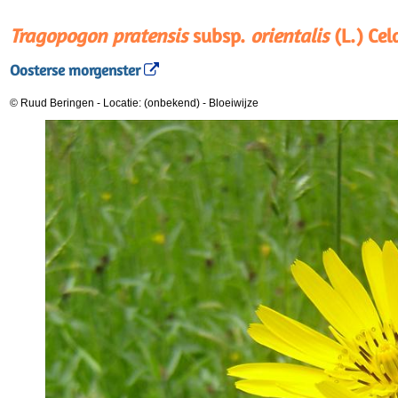
Tragopogon pratensis
subsp.
orientalis
(L.) Cel
Oosterse morgenster
© Ruud Beringen
-
Locatie: (onbekend)
-
Bloeiwijze